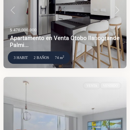
Anterior
Siguien
$ 470,000,000
Apartamento en Venta Otobo llanogrande
Palmi...
2
3 HABIT
2 BAÑOS
74 m
VENTA
VENDIDO