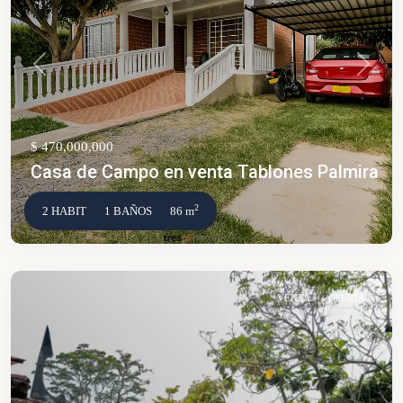
Anterior
Siguien
$ 470,000,000
Casa de Campo en venta Tablones Palmira
2
2 HABIT
1 BAÑOS
86 m
VENTA
OFERTA