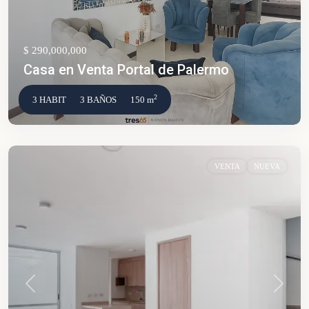
$ 290,000,000
Casa en Venta Portal de Palermo
2
3 HABIT
3 BAÑOS
150 m
VENTA
NUEVA
Anterior
Siguien