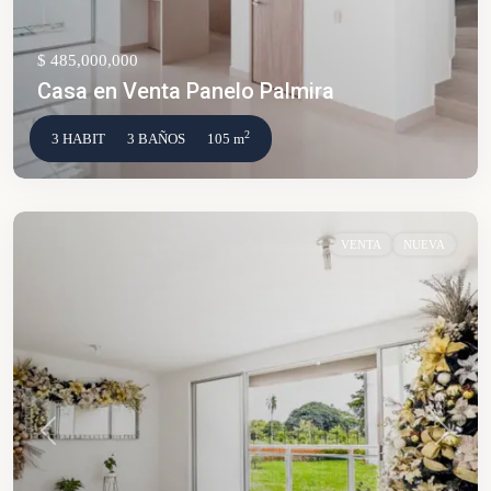
$ 485,000,000
Casa en Venta Panelo Palmira
2
3 HABIT
3 BAÑOS
105 m
VENTA
NUEVA
Anterior
Siguien