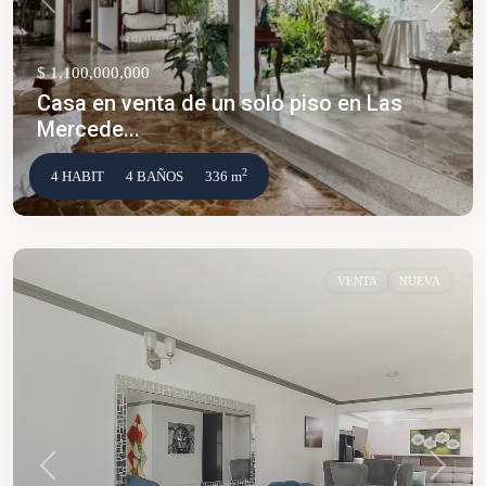
Anterior
Siguien
$ 1,100,000,000
Casa en venta de un solo piso en Las
Mercede...
2
4 HABIT
4 BAÑOS
336 m
VENTA
NUEVA
Anterior
Siguien