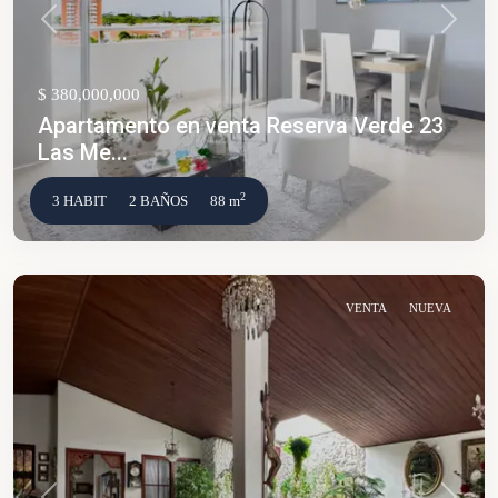
Anterior
Siguien
$ 380,000,000
Apartamento en venta Reserva Verde 23
Las Me...
2
3 HABIT
2 BAÑOS
88 m
VENTA
NUEVA