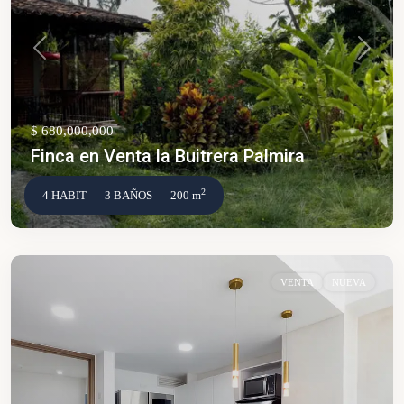
Anterior
Siguien
$ 680,000,000
Finca en Venta la Buitrera Palmira
2
4 HABIT
3 BAÑOS
200 m
VENTA
NUEVA