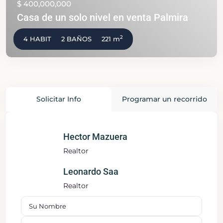
$ 400,000,000
Casa de un solo nivel en venta Palmira
2
4 HABIT
2 BAÑOS
221 m
Solicitar Info
Programar un recorrido
Hector Mazuera
Realtor
Leonardo Saa
Realtor