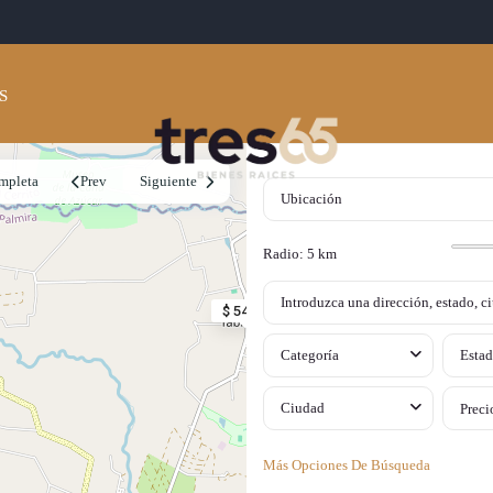
S
ompleta
Prev
Siguiente
Radio:
5 km
$ 540M
Categoría
Estad
Ciudad
Preci
Más Opciones De Búsqueda