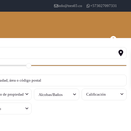
info@tres65.co
+573027097331
o de propiedad
Calificación
Alcobas/Baños
o