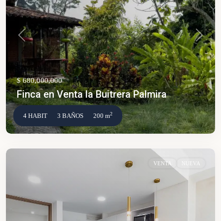
Anterior
Siguien
$ 680,000,000
Finca en Venta la Buitrera Palmira
2
4 HABIT
3 BAÑOS
200 m
VENTA
NUEVA