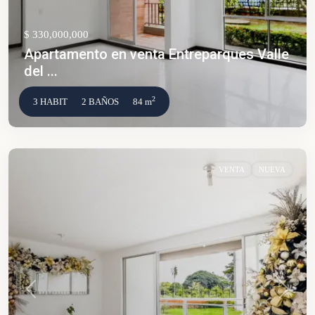
$ 330,000,000
Apartamento en venta Entreparques Valle
del ...
2
3 HABIT
2 BAÑOS
84 m
VENTA
NUEVA
Anterior
Siguien