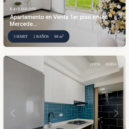
$ 410,000,000
Apartamento en Venta 1er piso en las
Mercede...
2
3 HABIT
2 BAÑOS
88 m
VENTA
NUEVA
Anterior
Siguien