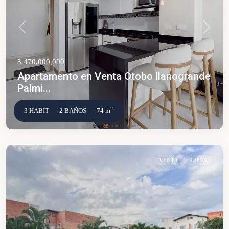
Anterior
Siguien
$ 470,000,000
Apartamento en Venta Otobo llanogrande
Palmi...
2
3 HABIT
2 BAÑOS
74 m
VENTA
NUEVA