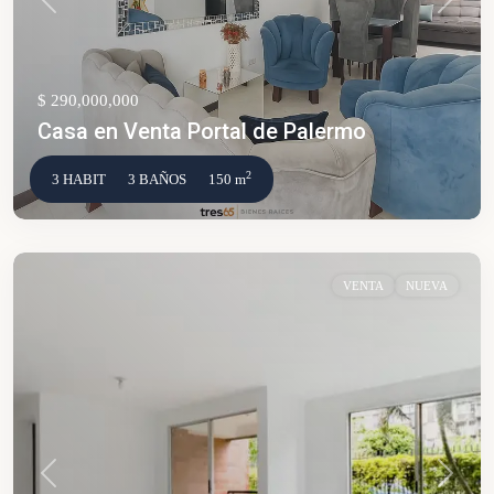
Anterior
Siguien
$ 290,000,000
Casa en Venta Portal de Palermo
2
3 HABIT
3 BAÑOS
150 m
VENTA
NUEVA
Anterior
Siguien