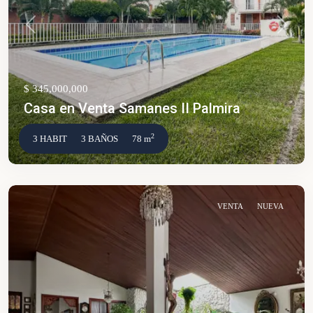
Anterior
Siguien
$ 345,000,000
Casa en Venta Samanes II Palmira
2
3 HABIT
3 BAÑOS
78 m
VENTA
NUEVA