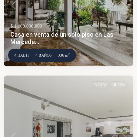
Anterior
Siguien
$ 1,100,000,000
Casa en venta de un solo piso en Las
Mercede...
2
4 HABIT
4 BAÑOS
336 m
VENTA
NUEVA