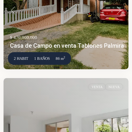
Anterior
Siguien
$ 470,000,000
Casa de Campo en venta Tablones Palmira
2
2 HABIT
1 BAÑOS
86 m
VENTA
NUEVA