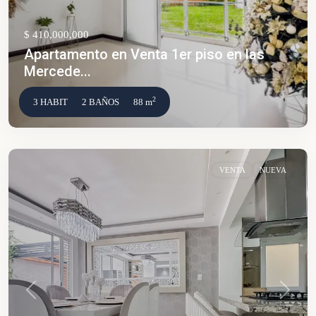
$ 410,000,000
Apartamento en Venta 1er piso en las
Mercede...
2
3 HABIT
2 BAÑOS
88 m
VENTA
NUEVA
Anterior
Siguien