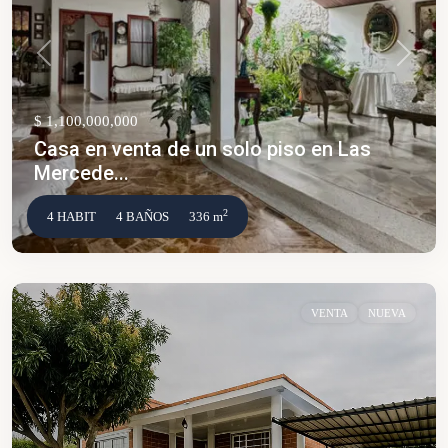
Anterior
Siguien
$ 1,100,000,000
Casa en venta de un solo piso en Las
Mercede...
2
4 HABIT
4 BAÑOS
336 m
VENTA
NUEVA