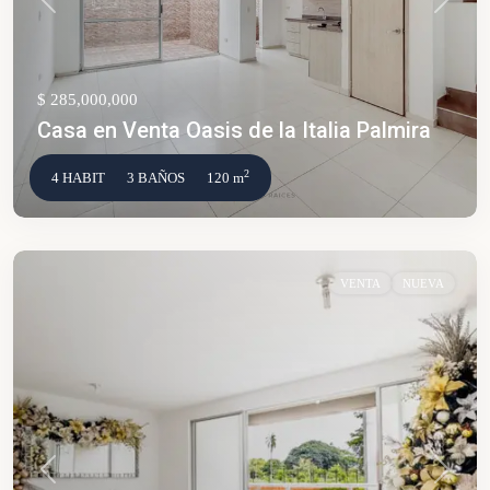
Anterior
Siguien
$ 285,000,000
Casa en Venta Oasis de la Italia Palmira
2
4 HABIT
3 BAÑOS
120 m
VENTA
NUEVA
Anterior
Siguien