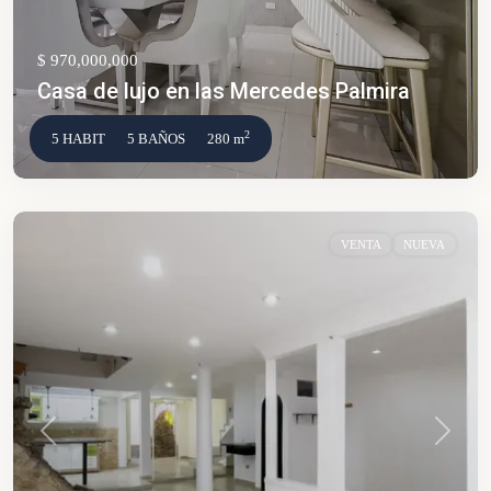
$ 970,000,000
Casa de lujo en las Mercedes Palmira
2
5 HABIT
5 BAÑOS
280 m
VENTA
NUEVA
Anterior
Siguien