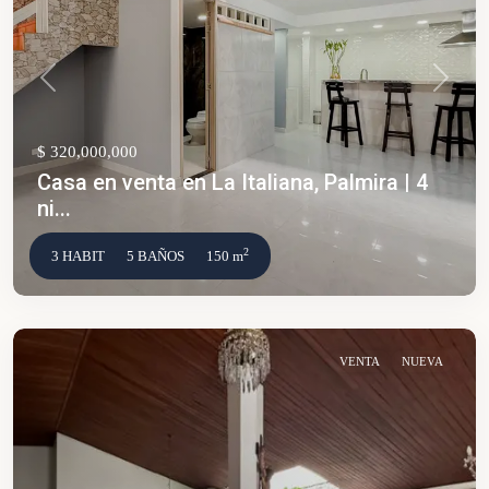
Anterior
Siguien
$ 320,000,000
Casa en venta en La Italiana, Palmira | 4
ni...
2
3 HABIT
5 BAÑOS
150 m
VENTA
NUEVA