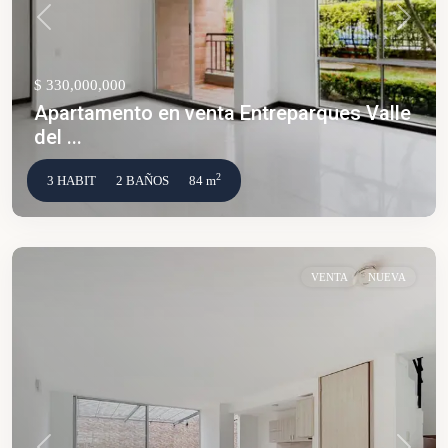
Anterior
Siguien
$ 330,000,000
Apartamento en venta Entreparques Valle
del ...
2
3 HABIT
2 BAÑOS
84 m
VENTA
NUEVA