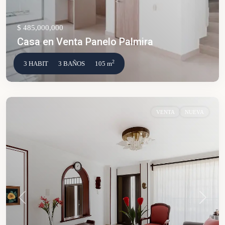
$ 485,000,000
Casa en Venta Panelo Palmira
2
3 HABIT
3 BAÑOS
105 m
VENTA
NUEVA
Anterior
Siguien