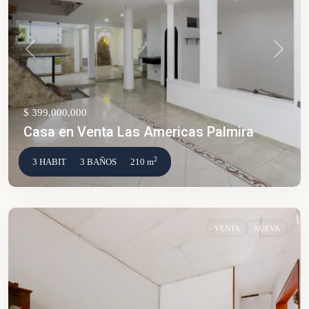
Anterior
Siguien
$ 399,000,000
Casa en Venta Las Americas Palmira
2
3 HABIT
3 BAÑOS
210 m
VENTA
NUEVA