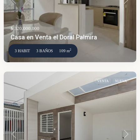
Anterior
Siguien
$ 320,000,000
Casa en Venta el Doral Palmira
2
3 HABIT
3 BAÑOS
109 m
VENTA
NUEVA
Anterior
Siguien