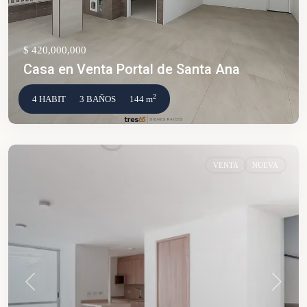
$ 420,000,000
Casa en Venta Portal de Santa Ana
2
4 HABIT
3 BAÑOS
144 m
VENTA
NUEVA
Anterior
Siguien