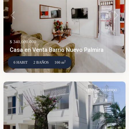
Anterior
Siguien
$ 340,000,000
Casa en Venta Barrio Nuevo Palmira
2
6 HABIT
2 BAÑOS
166 m
VENTA
VENDIDO