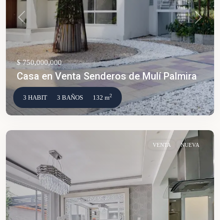
Anterior
Siguien
$ 750,000,000
Casa en Venta Senderos de Mulí Palmira
2
3 HABIT
3 BAÑOS
132 m
VENTA
NUEVA