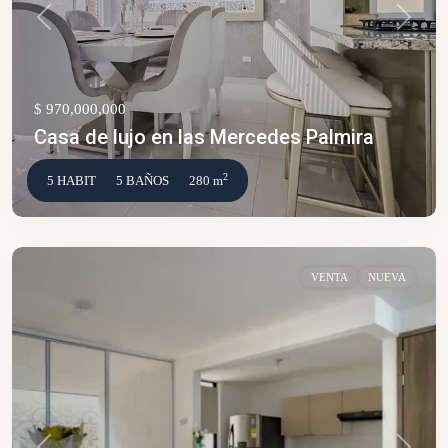
Anterior
Siguien
$ 970,000,000
Casa de lujo en las Mercedes Palmira
2
5 HABIT
5 BAÑOS
280 m
VENTA
NUEVA